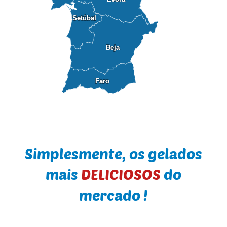
Setúbal
Setúbal
Beja
Beja
Faro
Faro
Simplesmente, os gelados
mais
DELICIOSOS
do
mercado !