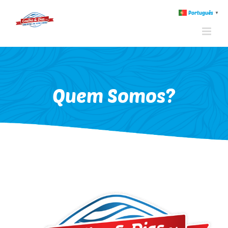
Português
▼
Quem Somos?