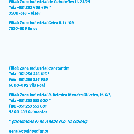
Filial:
Zona Industrial de Coimbrões Lt. 23/24
Tel.:
+351 232 468 484 *
3500-618 – Viseu
Filial:
Zona Industrial Geira II, Lt 109
7520-309 Sines
Filial:
Zona Industrial Constantim
Tel.:
+351 259 336 815 *
Fax:
+351 259 336 989
5000-082 Vila Real
Filial:
Zona Industrial R. Belmiro Mendes Oliveira, Lt. 6/7,
Tel.:
+351 253 553 600 *
Fax:
+351 253 553 601
4800-134 Guimarães
*
(CHAMADAS PARA A REDE FIXA NACIONAL)
geral@coelhoedias.pt