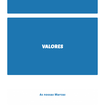
mercados, tanto a nível nacional, como internacional.
A nossa história é feita diariamente, por todos
, que ao longo
CLIENTES E COLABORADORES
vós,
nos têm feito crescer e progredir como
40 anos
destes
empresa, ajudando-nos a cimentar o nosso
posicionamento no mercado. Um dos nossos focos
VALORES
relacionamentos
principais consiste em criar
exigência,
, pautados pela
comerciais duradouros
e acima de
dedicação, rigor, profissionalismo
confiança mútua.
tudo,