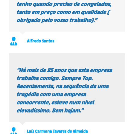
tenho quando preciso de congelados,
tanto em preço como em qualidade (
obrigado pelo vosso trabalho).”
Alfredo Santos
“Há mais de 25 anos que esta empresa
trabalha comigo. Sempre Top.
Recentemente, na sequência de uma
tragédia com uma empresa
concorrente, esteve num nível
elevadíssimo. Bem hajam.”
Luís Carmona Tavares de Almeida