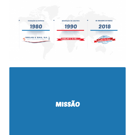
“Fornecer aos nossos clientes, produtos alimentares
congelados de qualidade superior, regulando todo o
nosso processo de transformação, com o máximo
Damos especial atenção
cuidado e preocupação.”
seleção das matérias primas, equipamentos e meios
à
MISSÃO
de forma a atingirmos
humanos especializados,
a que nos
índices de elevada qualidade
os
excelência dos nossos
garantindo a
,
propomos
produtos e serviços.