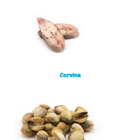
Corvina
Corvina
Berbigão