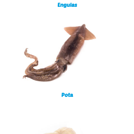
Enguias
Pota
Pota