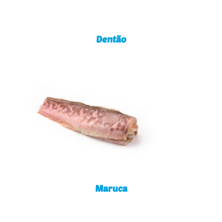
Dentão
Maruca
Maruca