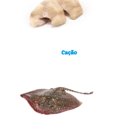
Cação
Cação
Raia