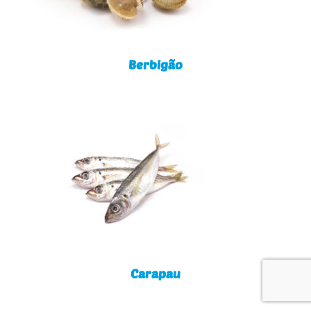
Berbigão
Carapau
Carapau