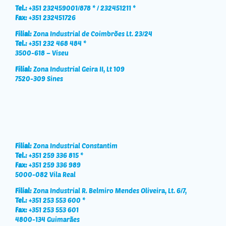
Tel.:
+351 232459001/878 * / 232451211 *
Fax:
+351 232451726
Filial:
Zona Industrial de Coimbrões Lt. 23/24
Tel.:
+351 232 468 484 *
3500-618 – Viseu
Filial:
Zona Industrial Geira II, Lt 109
7520-309 Sines
Filial:
Zona Industrial Constantim
Tel.:
+351 259 336 815 *
Fax:
+351 259 336 989
5000-082 Vila Real
Filial:
Zona Industrial R. Belmiro Mendes Oliveira, Lt. 6/7,
Tel.:
+351 253 553 600 *
Fax:
+351 253 553 601
4800-134 Guimarães