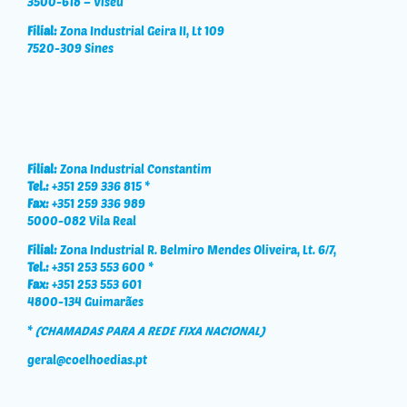
3500-618 – Viseu
Filial:
Zona Industrial Geira II, Lt 109
7520-309 Sines
Filial:
Zona Industrial Constantim
Tel.:
+351 259 336 815 *
Fax:
+351 259 336 989
5000-082 Vila Real
Filial:
Zona Industrial R. Belmiro Mendes Oliveira, Lt. 6/7,
Tel.:
+351 253 553 600 *
Fax:
+351 253 553 601
4800-134 Guimarães
*
(CHAMADAS PARA A REDE FIXA NACIONAL)
geral@coelhoedias.pt