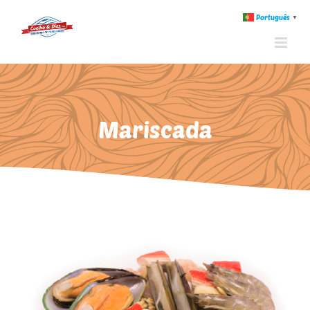
Português
▼
Mariscada