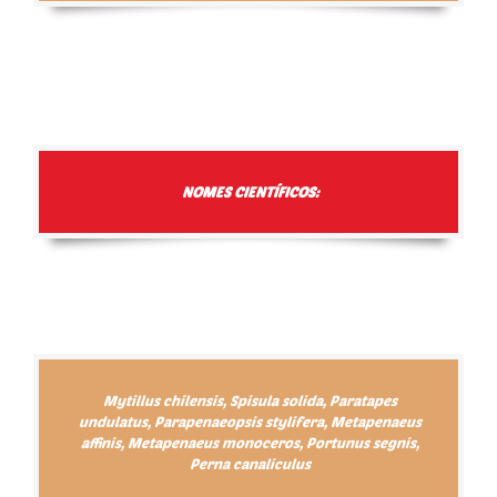
NOMES CIENTÍFICOS:
Mytillus chilensis, Spisula solida, Paratapes
undulatus, Parapenaeopsis stylifera, Metapenaeus
affinis, Metapenaeus monoceros, Portunus segnis,
Perna canaliculus