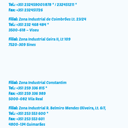
Tel.:
+351 232459001/878 * / 232451211 *
Fax:
+351 232451726
Filial:
Zona Industrial de Coimbrões Lt. 23/24
Tel.:
+351 232 468 484 *
3500-618 – Viseu
Filial:
Zona Industrial Geira II, Lt 109
7520-309 Sines
Filial:
Zona Industrial Constantim
Tel.:
+351 259 336 815 *
Fax:
+351 259 336 989
5000-082 Vila Real
Filial:
Zona Industrial R. Belmiro Mendes Oliveira, Lt. 6/7,
Tel.:
+351 253 553 600 *
Fax:
+351 253 553 601
4800-134 Guimarães