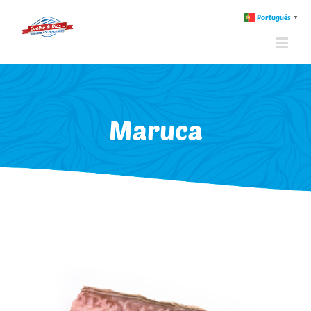
Português
▼
Maruca