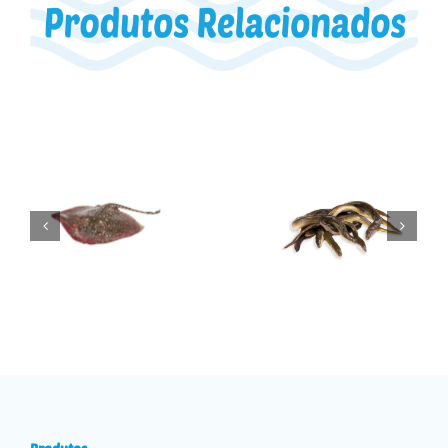
Raia
Enguias