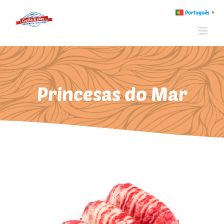
Português
▼
Princesas do Mar