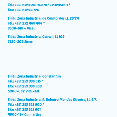
Tel.:
+351 232459001/878 * / 232451211 *
Fax:
+351 232451726
Filial:
Zona Industrial de Coimbrões Lt. 23/24
Tel.:
+351 232 468 484 *
3500-618 – Viseu
Filial:
Zona Industrial Geira II, Lt 109
7520-309 Sines
Filial:
Zona Industrial Constantim
Tel.:
+351 259 336 815 *
Fax:
+351 259 336 989
5000-082 Vila Real
Filial:
Zona Industrial R. Belmiro Mendes Oliveira, Lt. 6/7,
Tel.:
+351 253 553 600 *
Fax:
+351 253 553 601
4800-134 Guimarães