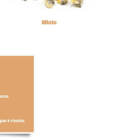
Miolo
scos.
as e risotos.