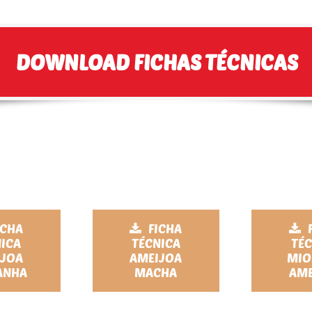
DOWNLOAD FICHAS TÉCNICAS
ICHA
FICHA
NICA
TÉCNICA
TÉC
IJOA
AMEIJOA
MIO
ANHA
MACHA
AME