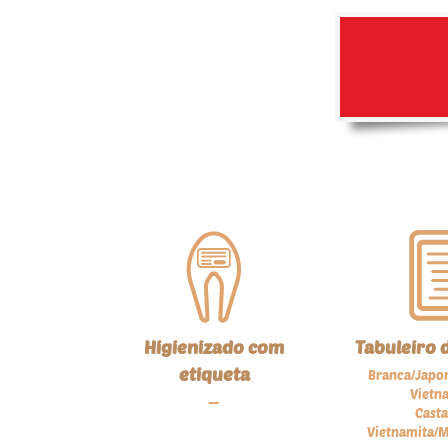
Higienizado com
Tabuleiro d
etiqueta
Branca/Japo
Vietn
—
Cast
Vietnamita/