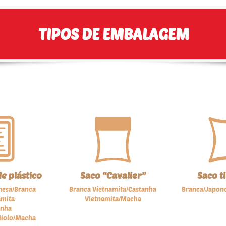
TIPOS DE EMBALAGEM
e plástico
Saco “Cavalier”
Saco 
nesa/Branca
Branca Vietnamita/Castanha
Branca/Japon
amita
Vietnamita/Macha
anha
Miolo/Macha