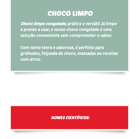
CHOCO LIMPO
Choco limpo congelado
, prático e versátil
Já limpo
e pronto a usar, o nosso choco congelado é uma
solução conveniente sem comprometer o sabor.
Com carne tenra e saborosa, é perfeito para
grelhados, feijoada de choco, massadas ou receitas
com arroz.
NOMES CIENTÍFICOS: