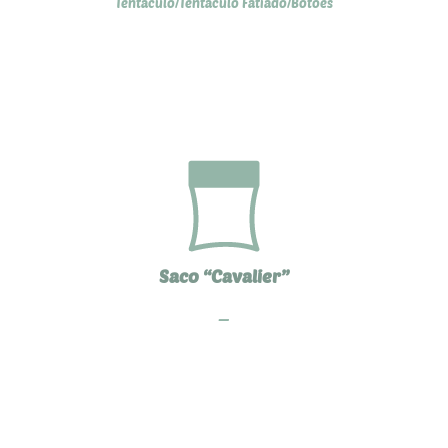
Tentáculo/Tentáculo Fatiado/Botões
Saco “Cavalier”
—