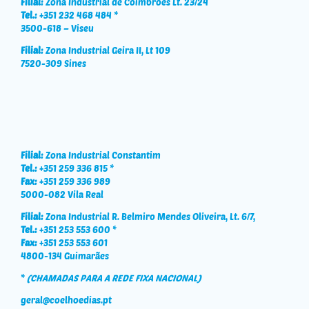
Filial:
Zona Industrial de Coimbrões Lt. 23/24
Tel.:
+351 232 468 484 *
3500-618 – Viseu
Filial:
Zona Industrial Geira II, Lt 109
7520-309 Sines
Filial:
Zona Industrial Constantim
Tel.:
+351 259 336 815 *
Fax:
+351 259 336 989
5000-082 Vila Real
Filial:
Zona Industrial R. Belmiro Mendes Oliveira, Lt. 6/7,
Tel.:
+351 253 553 600 *
Fax:
+351 253 553 601
4800-134 Guimarães
*
(CHAMADAS PARA A REDE FIXA NACIONAL)
geral@coelhoedias.pt