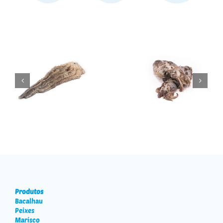
Polvo
Choco
Produtos
Bacalhau
Peixes
Marisco