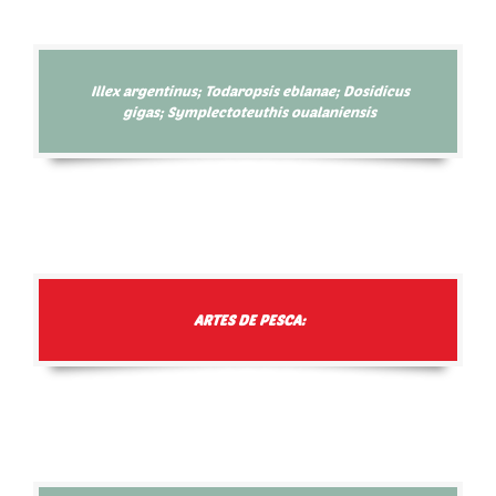
Illex argentinus; Todaropsis eblanae; Dosidicus
gigas; Symplectoteuthis oualaniensis
ARTES DE PESCA: