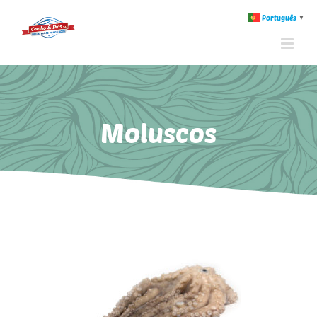
Português
▼
Moluscos