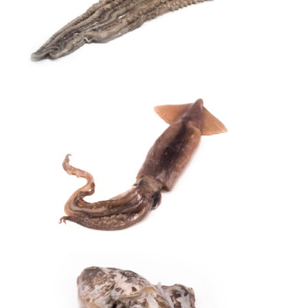
Polvo
Pota