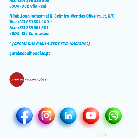
Fax:
+351 259 336 989
5000-082 Vila Real
Filial:
Zona Industrial R. Belmiro Mendes Oliveira, Lt. 6/7,
Tel.:
+351 253 553 600 *
Fax:
+351 253 553 601
4800-134 Guimarães
*
(CHAMADAS PARA A REDE FIXA NACIONAL)
geral@coelhoedias.pt