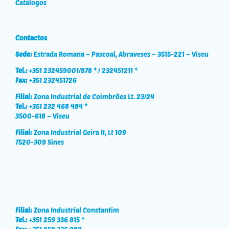
Catálogos
Contactos
Sede:
Estrada Romana – Pascoal, Abraveses – 3515-221 – Viseu
Tel.:
+351 232459001/878 * / 232451211 *
Fax:
+351 232451726
Filial:
Zona Industrial de Coimbrões Lt. 23/24
Tel.:
+351 232 468 484 *
3500-618 – Viseu
Filial:
Zona Industrial Geira II, Lt 109
7520-309 Sines
Filial:
Zona Industrial Constantim
Tel.:
+351 259 336 815 *