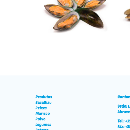
Mexilhão
Produtos
Contac
Bacalhau
Sede:
E
Peixes
Abrave
Marisco
Polvo
Tel.:
+3
Legumes
Fax:
+3
Batatas