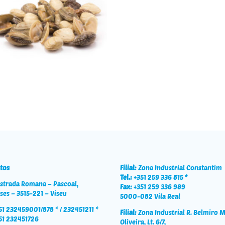
Ameijoa
tos
Filial:
Zona Industrial Constantim
Tel.:
+351 259 336 815 *
strada Romana – Pascoal,
Fax:
+351 259 336 989
ses – 3515-221 – Viseu
5000-082 Vila Real
51 232459001/878 * / 232451211 *
Filial:
Zona Industrial R. Belmiro 
51 232451726
Oliveira, Lt. 6/7,