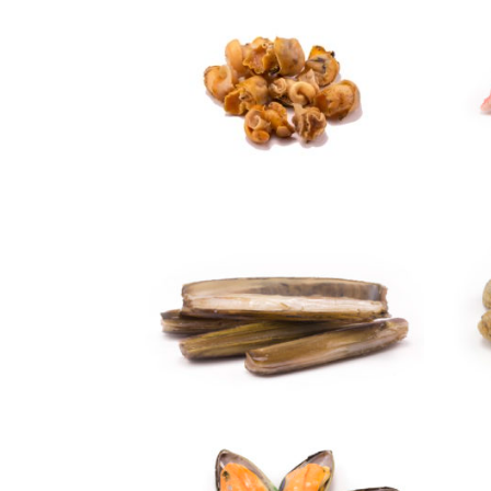
Miolo de Búzio
Navalhas