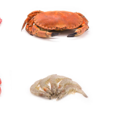
Sapateira
Camarão