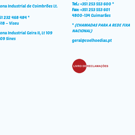
Tel.:
+351 253 553 600 *
ona Industrial de Coimbrões Lt.
Fax:
+351 253 553 601
4800-134 Guimarães
1 232 468 484 *
18 – Viseu
*
(CHAMADAS PARA A REDE FIXA
NACIONAL)
ona Industrial Geira II, Lt 109
09 Sines
geral@coelhoedias.pt