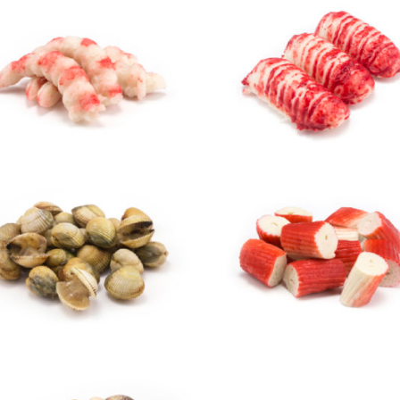
Sereias do Mar
Princesas do Mar
Berbigão
Delícias do Mar